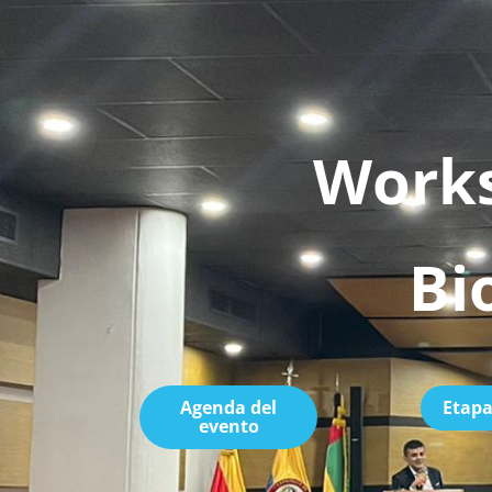
Works
Bi
Agenda del
Etap
evento