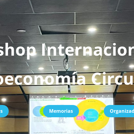
hop Internacion
oeconomía Circu
as
Memorias
Organiza