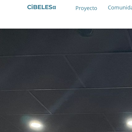
CiBELESα
Comunid
Proyecto