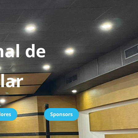
al de 
lar
dores
Sponsors